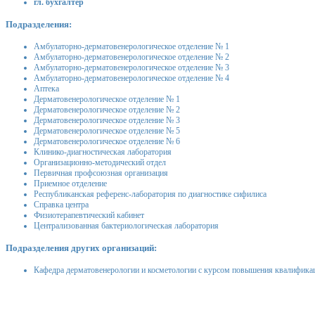
гл. бухгалтер
Подразделения:
Амбулаторно-дерматовенерологическое отделение № 1
Амбулаторно-дерматовенерологическое отделение № 2
Амбулаторно-дерматовенерологическое отделение № 3
Амбулаторно-дерматовенерологическое отделение № 4
Аптека
Дерматовенерологическое отделение № 1
Дерматовенерологическое отделение № 2
Дерматовенерологическое отделение № 3
Дерматовенерологическое отделение № 5
Дерматовенерологическое отделение № 6
Клинико-диагностическая лаборатория
Организационно-методический отдел
Первичная профсоюзная организация
Приемное отделение
Республиканская референс-лаборатория по диагностике сифилиса
Справка центра
Физиотерапевтический кабинет
Централизованная бактериологическая лаборатория
Подразделения других организаций:
Кафедра дерматовенерологии и косметологии с курсом повышения квалификац