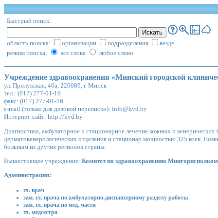
Быстрый поиск:
область поиска:
организации
подразделения
везде
режим поиска:
все слова
любое слово
Учреждение здравоохранения «Минский городской клиниче
ул. Прилукская, 46а, 220089, г. Минск
тел.: (017) 277-01-16
факс: (017) 277-01-16
e-mail (только для деловой переписки):
info@kvd.by
Интернет-сайт:
http://kvd.by
Диагностика, амбулаторное и стационарное лечение кожных и венерических 
дерматовенерологических отделения и стационар мощностью 325 коек. Поми
больным из других регионов страны.
Вышестоящее учреждение:
Комитет по здравоохранению Мингорисполко
Администрация:
гл. врач
зам. гл. врача по амбулаторно-диспансерному разделу работы
зам. гл. врача по мед. части
гл. медсестра