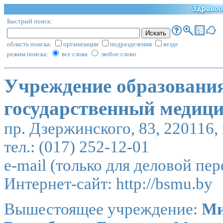
Быстрый поиск:
область поиска:
организации
подразделения
везде
режим поиска:
все слова
любое слово
Учреждение образовани
государственный медици
пр. Дзержинского, 83, 220116,
тел.: (017) 252-12-01
e-mail (только для деловой пе
Интернет-сайт:
http://bsmu.by
Вышестоящее учреждение:
Ми