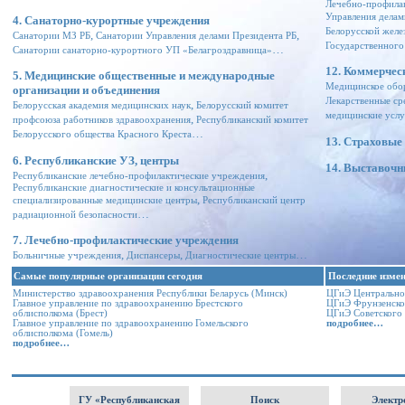
Лечебно-профила
Управления делам
4. Санаторно-курортные учреждения
Белорусской желе
,
,
Санатории МЗ РБ
Санатории Управления делами Президента РБ
Государственного
…
Санатории санаторно-курортного УП «Белагроздравница»
12. Коммерчес
5. Медицинские общественные и международные
Медицинское обор
организации и объединения
Лекарственные ср
,
Белорусская академия медицинских наук
Белорусский комитет
медицинские услу
,
профсоюза работников здравоохранения
Республиканский комитет
…
Белорусского общества Красного Креста
13. Страховые
6. Республиканские УЗ, центры
14. Выставоч
,
Республиканские лечебно-профилактические учреждения
Республиканские диагностические и консультационные
,
специализированные медицинские центры
Республиканский центр
…
радиационной безопасности
7. Лечебно-профилактические учреждения
,
,
…
Больничные учреждения
Диспансеры
Диагностические центры
Самые популярные организации сегодня
Последние измен
Министерство здравоохранения Республики Беларусь
(Минск)
ЦГиЭ Центрально
Главное управление по здравоохранению Брестского
ЦГиЭ Фрунзенско
облисполкома
(Брест)
ЦГиЭ Советского 
Главное управление по здравоохранению Гомельского
подробнее…
облисполкома
(Гомель)
подробнее…
.
ГУ «Республиканская
Поиск
Электр