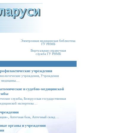
Электронная медицинская библиотека
ГУ РНМБ
Виртуальная справочная
служба ГУ РНМБ
профилактические учреждения
,
миологические учреждения
Учреждения
…
й медицины
натомические и судебно-медицинской
лужбы
,
ические службы
Белорусская государственная
…
едицинской экспертизы
учреждения
,
,
…
ация»
Аптечная база
Аптечный склад
нные органы и учреждения
ния