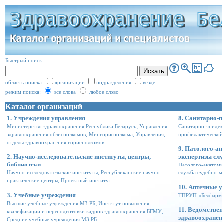
Быстрый поиск:
область поиска:
организации
подразделения
везде
режим поиска:
все слова
любое слово
Каталог организаций
1. Учреждения управления
8. Санитарно-
,
Министерство здравоохранения Республики Беларусь
Управления
Санитарно-эпиде
,
здравоохранения облисполкомов, Мингорисполкома
Управления,
профилактическо
…
отделы здравоохранения горисполкомов
9. Патолого-а
2. Научно-исследовательские институты, центры,
экспертизы с
библиотеки
Патолого-анатом
,
Научно-исследовательские институты
Республиканские научно-
служба судебно-м
,
…
практические центры
Проектный институт
10. Аптечные 
3. Учебные учреждения
ТПРУП «Белфарм
,
Высшие учебные учреждения МЗ РБ
Институт повышения
11. Ведомстве
,
квалификации и переподготовки кадров здравоохранения БГМУ
здравоохране
…
Средние учебные учреждения МЗ РБ