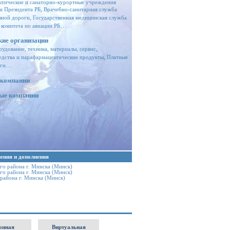
ктические и санаторно-курортные учреждения
,
и Президента РБ
Врачебно-санитарная служба
,
зной дороги
Государственная медицинская служба
…
 комитета по авиации РБ
кие организации
,
удование, техника, материалы, сервис
,
едства и парафармацевтические продукты
Платные
…
ги
 компании
ные компании
ения и дополнения
го района г. Минска
(Минск)
го района г. Минска
(Минск)
района г. Минска
(Минск)
онная
Виртуальная