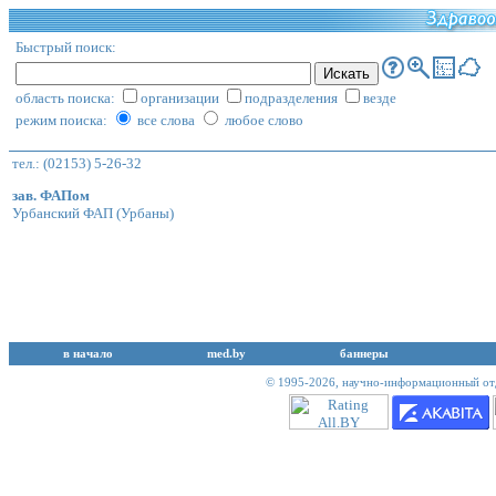
Быстрый поиск:
область поиска:
организации
подразделения
везде
режим поиска:
все слова
любое слово
тел.: (02153) 5-26-32
зав. ФАПом
Урбанский ФАП
(Урбаны)
в начало
med.by
баннеры
© 1995-2026,
научно-информационный отд