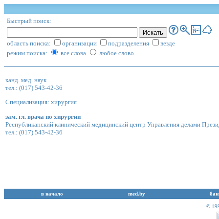
Быстрый поиск:
область поиска:
организации
подразделения
везде
режим поиска:
все слова
любое слово
канд. мед. наук
тел.: (017) 543-42-36
Специализация: хирургия
зам. гл. врача по хирургии
Республиканский клинический медицинский центр Управления делами Прези
тел.: (017) 543-42-36
в начало
med.by
бан
© 19