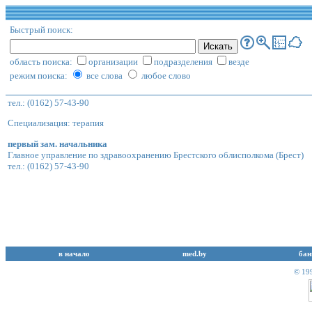
Быстрый поиск:
область поиска:
организации
подразделения
везде
режим поиска:
все слова
любое слово
тел.: (0162) 57-43-90
Специализация: терапия
первый зам. начальника
Главное управление по здравоохранению Брестского облисполкома
(Брест)
тел.: (0162) 57-43-90
в начало
med.by
бан
© 19