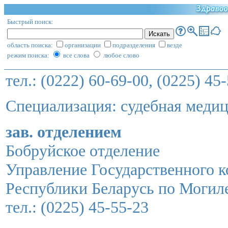
Быстрый поиск:
область поиска:
организации
подразделения
везде
режим поиска:
все слова
любое слово
тел.: (0222) 60-69-00, (0225) 45
Специализация: судебная меди
зав. отделением
Бобруйское отделение
Управление Государственного к
Республики Беларусь по Могил
тел.: (0225) 45-55-23