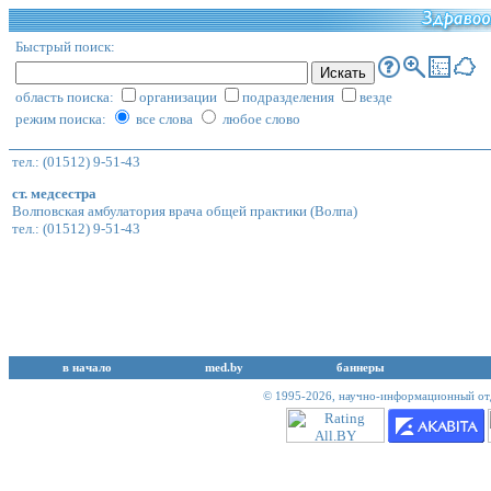
Быстрый поиск:
область поиска:
организации
подразделения
везде
режим поиска:
все слова
любое слово
тел.: (01512) 9-51-43
ст. медсестра
Волповская амбулатория врача общей практики
(Волпа)
тел.: (01512) 9-51-43
в начало
med.by
баннеры
© 1995-2026,
научно-информационный отд