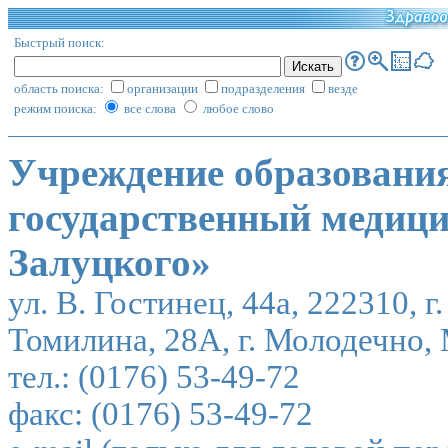
Быстрый поиск:
область поиска:
организации
подразделения
везде
режим поиска:
все слова
любое слово
Учреждение образовани
государственный медици
Залуцкого»
ул. В. Гостинец, 44а, 222310, 
Томилина, 28А, г. Молодечно,
тел.: (0176) 53-49-72
факс: (0176) 53-49-72