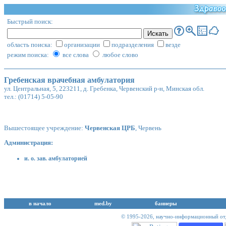
Быстрый поиск:
область поиска:
организации
подразделения
везде
режим поиска:
все слова
любое слово
Гребенская врачебная амбулатория
ул. Центральная, 5, 223211, д. Гребенка, Червенский р-н, Минская обл.
тел.: (01714) 5-05-90
Вышестоящее учреждение:
Червенская ЦРБ
, Червень
Администрация:
и. о. зав. амбулаторией
в начало
med.by
баннеры
© 1995-2026,
научно-информационный отд