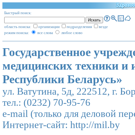
Быстрый поиск:
область поиска:
организации
подразделения
везде
режим поиска:
все слова
любое слово
Государственное учрежд
медицинских техники и
Республики Беларусь»
ул. Ватутина, 5д, 222512, г. Б
тел.: (0232) 70-95-76
e-mail (только для деловой пе
Интернет-сайт:
http://mil.by