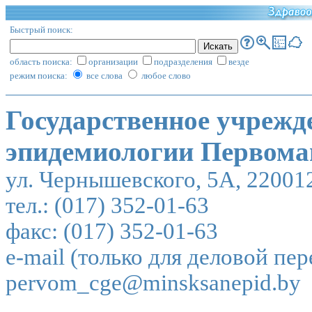
Быстрый поиск:
область поиска:
организации
подразделения
везде
режим поиска:
все слова
любое слово
Государственное учрежд
эпидемиологии Первомай
ул. Чернышевского, 5А, 220012
тел.: (017) 352-01-63
факс: (017) 352-01-63
e-mail (только для деловой пе
pervom_cge@minsksanepid.by