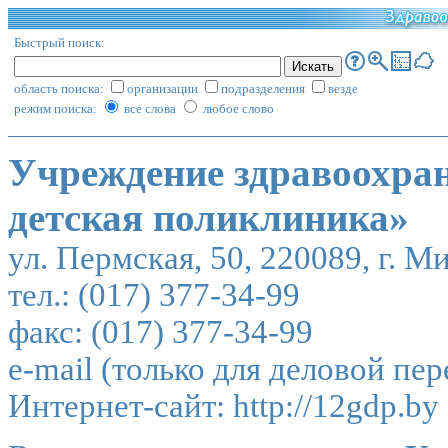
Быстрый поиск:
область поиска:
организации
подразделения
везде
режим поиска:
все слова
любое слово
Учреждение здравоохран
детская поликлиника»
ул. Пермская, 50, 220089, г. М
тел.: (017) 377-34-99
факс: (017) 377-34-99
e-mail (только для деловой пе
Интернет-сайт:
http://12gdp.by