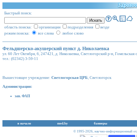
Быстрый поиск:
область поиска:
организации
подразделения
везде
режим поиска:
все слова
любое слово
Фельдшерско-акушерский пункт д. Николаевка
ул. 60 Лет Октября, 6, 247421, д. Николаевка, Светлогорский р-н, Гомельская 
тел.: (02342) 3-59-11
Вышестоящее учреждение:
Светлогорская ЦРБ
, Светлогорск
Администрация:
зав. ФАП
в начало
med.by
баннеры
© 1995-2026,
научно-информационный отд