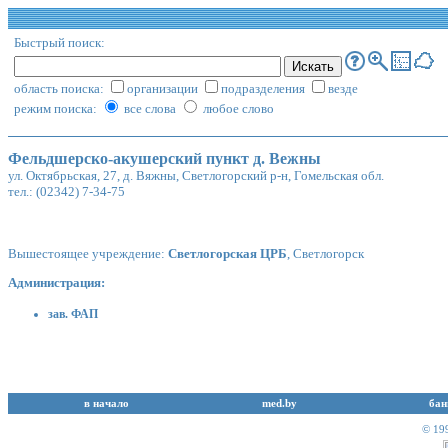
Быстрый поиск:
область поиска:
организации
подразделения
везде
режим поиска:
все слова
любое слово
Фельдшерско-акушерский пункт д. Вежны
ул. Октябрьская, 27, д. Вяжны, Светлогорский р-н, Гомельская обл.
тел.: (02342) 7-34-75
Вышестоящее учреждение:
Светлогорская ЦРБ
, Светлогорск
Администрация:
зав. ФАП
в начало
med.by
бан
© 19