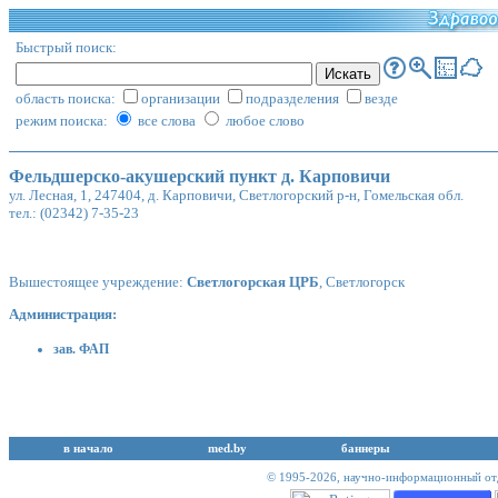
Быстрый поиск:
область поиска:
организации
подразделения
везде
режим поиска:
все слова
любое слово
Фельдшерско-акушерский пункт д. Карповичи
ул. Лесная, 1, 247404, д. Карповичи, Светлогорский р-н, Гомельская обл.
тел.: (02342) 7-35-23
Вышестоящее учреждение:
Светлогорская ЦРБ
, Светлогорск
Администрация:
зав. ФАП
в начало
med.by
баннеры
© 1995-2026,
научно-информационный отд