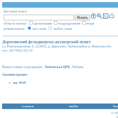
Быстрый поиск:
область поиска:
организации
подразделения
везде
режим поиска:
все слова
любое слово
Доросинский фельдшерско-акушерский пункт
ул. Революционная, 6, 223832, д. Дарасино, Любанский р-н, Минская обл.
тел.: (01794) 5-91-31
Вышестоящее учреждение:
Любанская ЦРБ
, Любань
Администрация:
зав. ФАП
в начало
med.by
бан
© 19