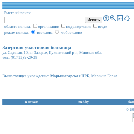
Быстрый поиск:
область поиска:
организации
подразделения
везде
режим поиска:
все слова
любое слово
Зазерская участковая больница
ул. Садовая, 10, аг. Зазерье, Пуховичский р-н, Минская обл.
тел.: (01713) 9-20-39
Вышестоящее учреждение:
Марьиногорская ЦРБ
, Марьина Горка
в начало
med.by
бан
© 19