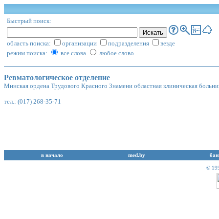
Быстрый поиск:
область поиска:
организации
подразделения
везде
режим поиска:
все слова
любое слово
Ревматологическое отделение
Минская ордена Трудового Красного Знамени областная клиническая больни
тел.: (017) 268-35-71
в начало
med.by
бан
© 19