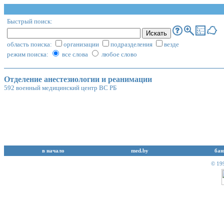
Быстрый поиск:
область поиска:
организации
подразделения
везде
режим поиска:
все слова
любое слово
Отделение анестезиологии и реанимации
592 военный медицинский центр ВС РБ
в начало
med.by
бан
© 19