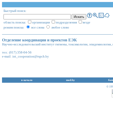
Быстрый поиск:
область поиска:
организации
подразделения
везде
режим поиска:
все слова
любое слово
Отделение координации и проектов ЕЭК
Научно-исследовательский институт гигиены, токсикологии, эпидемиологии
тел.: (017) 358-04-56
e-mail:
int_cooperation@rspch.by
в начало
med.by
бан
© 19