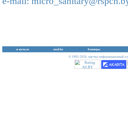
e-mail:
micro_sanitary@rspch.b
в начало
med.by
баннеры
© 1995-2026,
научно-информационный отд