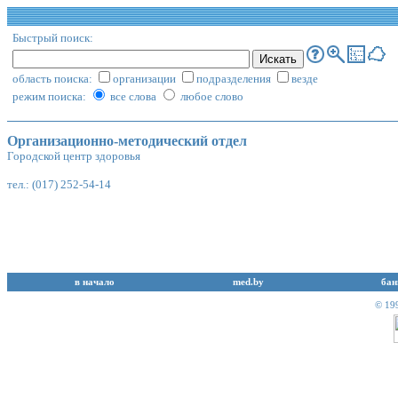
Быстрый поиск:
область поиска:
организации
подразделения
везде
режим поиска:
все слова
любое слово
Организационно-методический отдел
Городской центр здоровья
тел.: (017) 252-54-14
в начало
med.by
бан
© 19