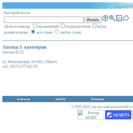
Быстрый поиск:
область поиска:
организации
подразделения
везде
режим поиска:
все слова
любое слово
Аптека 5- категории
Аптека № 22
ул. Могилевская, 14-3Н, г. Минск
тел.: (017) 377-62-79
в начало
med.by
баннеры
© 1995-2026,
научно-информационный отд