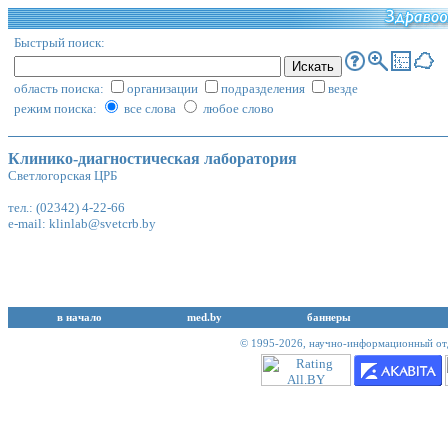
Быстрый поиск:
область поиска:
организации
подразделения
везде
режим поиска:
все слова
любое слово
Клинико-диагностическая лаборатория
Светлогорская ЦРБ
тел.: (02342) 4-22-66
e-mail:
klinlab@svetcrb.by
в начало
med.by
баннеры
© 1995-2026,
научно-информационный отд