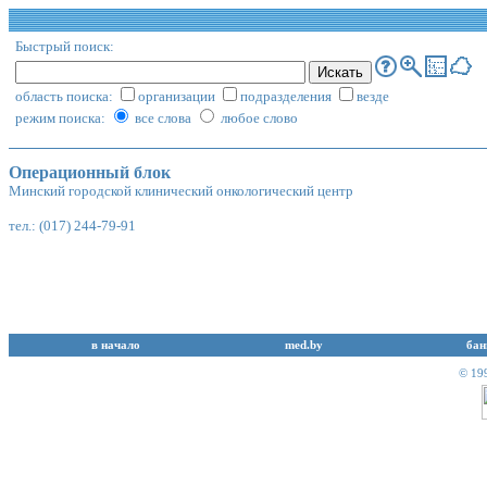
Быстрый поиск:
область поиска:
организации
подразделения
везде
режим поиска:
все слова
любое слово
Операционный блок
Минский городской клинический онкологический центр
тел.: (017) 244-79-91
в начало
med.by
бан
© 19