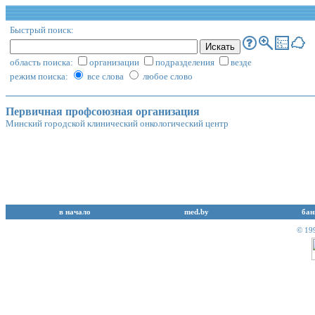
Быстрый поиск:
область поиска:
организации
подразделения
везде
режим поиска:
все слова
любое слово
Первичная профсоюзная организация
Минский городской клинический онкологический центр
в начало
med.by
бан
© 19