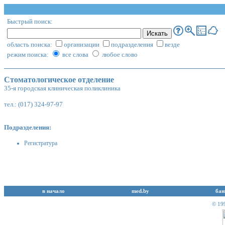
Быстрый поиск:
область поиска:
организации
подразделения
везде
режим поиска:
все слова
любое слово
Стоматологическое отделение
35-я городская клиническая поликлиника
тел.: (017) 324-97-97
Подразделения:
Регистратура
в начало
med.by
бан
© 19