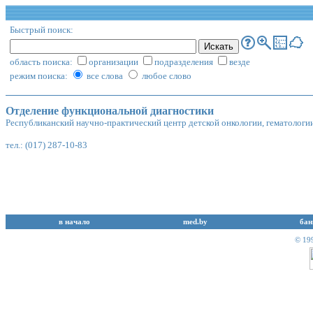
Быстрый поиск:
область поиска:
организации
подразделения
везде
режим поиска:
все слова
любое слово
Отделение функциональной диагностики
Республиканский научно-практический центр детской онкологии, гематологи
тел.: (017) 287-10-83
в начало
med.by
бан
© 19