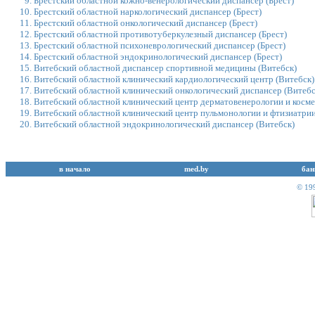
Брестский областной кожно-венерологический диспансер
(Брест)
Брестский областной наркологический диспансер
(Брест)
Брестский областной онкологический диспансер
(Брест)
Брестский областной противотуберкулезный диспансер
(Брест)
Брестский областной психоневрологический диспансер
(Брест)
Брестский областной эндокринологический диспансер
(Брест)
Витебский областной диспансер спортивной медицины
(Витебск)
Витебский областной клинический кардиологический центр
(Витебск)
Витебский областной клинический онкологический диспансер
(Витебс
Витебский областной клинический центр дерматовенерологии и косм
Витебский областной клинический центр пульмонологии и фтизиатри
Витебский областной эндокринологический диспансер
(Витебск)
в начало
med.by
бан
© 19