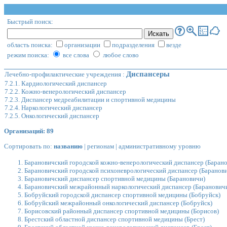
Быстрый поиск:
область поиска:
организации
подразделения
везде
режим поиска:
все слова
любое слово
Диспансеры
Лечебно-профилактические учреждения
:
7.2.1. Кардиологический диспансер
7.2.2. Кожно-венерологический диспансер
7.2.3. Диспансер медреабилитации и спортивной медицины
7.2.4. Наркологический диспансер
7.2.5. Онкологический диспансер
Организаций: 89
Сортировать по:
названию
|
регионам
|
административному уровню
Барановичский городской кожно-венерологический диспансер
(Барано
Барановичский городской психоневрологический диспансер
(Баранов
Барановичский диспансер спортивной медицины
(Барановичи)
Барановичский межрайонный наркологический диспансер
(Баранович
Бобруйский городской диспансер спортивной медицины
(Бобруйск)
Бобруйский межрайонный онкологический диспансер
(Бобруйск)
Борисовский районный диспансер спортивной медицины
(Борисов)
Брестский областной диспансер спортивной медицины
(Брест)