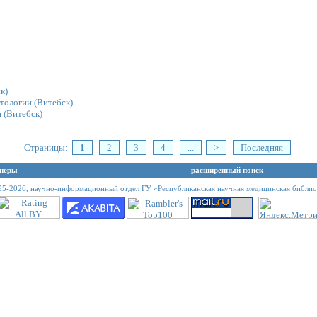
к)
етологии
(Витебск)
и
(Витебск)
Страницы:
1
2
3
4
...
>
Последняя
неры
расширенный поиск
95-2026,
научно-информационный отдел ГУ «Республиканская научная медицинская библио