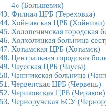
4»
(Большевик)
Филиал ЦРБ
(Тереховка)
Хойникская ЦРБ
(Хойники)
Холопеничская городская б
Холхолицкая больница сест
Хотимская ЦРБ
(Хотимск)
Центральная городская бол
Чаусская ЦРБ
(Чаусы)
Чашникская больница
(Чаш
Червенская ЦРБ
(Червень)
Чериковская ЦРБ
(Чериков)
Черноручская БСУ
(Чернор