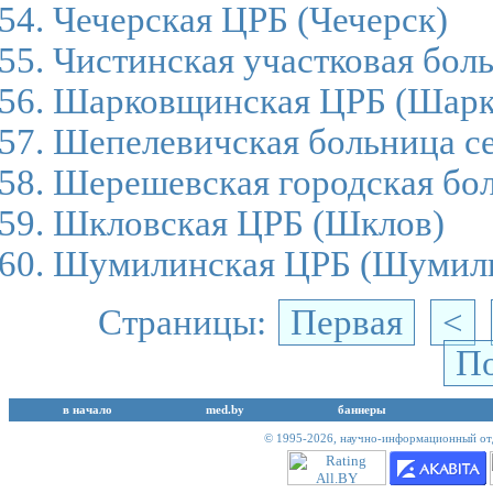
Чечерская ЦРБ
(Чечерск)
Чистинская участковая бол
Шарковщинская ЦРБ
(Шарк
Шепелевичская больница се
Шерешевская городская бо
Шкловская ЦРБ
(Шклов)
Шумилинская ЦРБ
(Шумил
Страницы:
Первая
<
По
в начало
med.by
баннеры
© 1995-2026,
научно-информационный отд