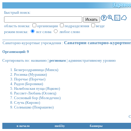
Быстрый поиск:
область поиска:
организации
подразделения
везде
режим поиска:
все слова
любое слово
Санатории санаторно-курортно
Санаторно-курортные учреждения
:
Организаций: 9
Сортировать по:
названию
|
регионам
|
административному уровню
Белагроздравница
(Минск)
Росинка
(Мурашки)
Поречье
(Поречье)
Радон
(Боровики)
Налибокская пуща
(Яцково)
Рассвет-Любань
(Осовец)
Сосновый бор
(Молодечно)
Случь
(Кирово)
Солнышко
(Покрашево)
С
в начало
med.by
баннеры