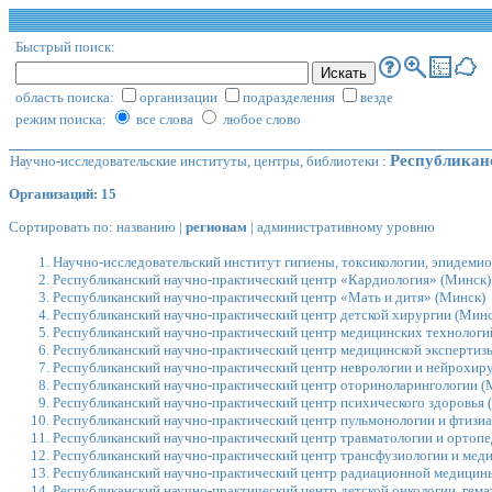
Быстрый поиск:
область поиска:
организации
подразделения
везде
режим поиска:
все слова
любое слово
Республикан
Научно-исследовательские институты, центры, библиотеки
:
Организаций: 15
Сортировать по:
названию
|
регионам
|
административному уровню
Научно-исследовательский институт гигиены, токсикологии, эпидем
Республиканский научно-практический центр «Кардиология»
(Минск)
Республиканский научно-практический центр «Мать и дитя»
(Минск)
Республиканский научно-практический центр детской хирургии
(Минс
Республиканский научно-практический центр медицинских технологи
Республиканский научно-практический центр медицинской экспертиз
Республиканский научно-практический центр неврологии и нейрохир
Республиканский научно-практический центр оториноларингологии
(
Республиканский научно-практический центр психического здоровья
(
Республиканский научно-практический центр пульмонологии и фтизи
Республиканский научно-практический центр травматологии и ортоп
Республиканский научно-практический центр трансфузиологии и мед
Республиканский научно-практический центр радиационной медицины
Республиканский научно-практический центр детской онкологии, гем