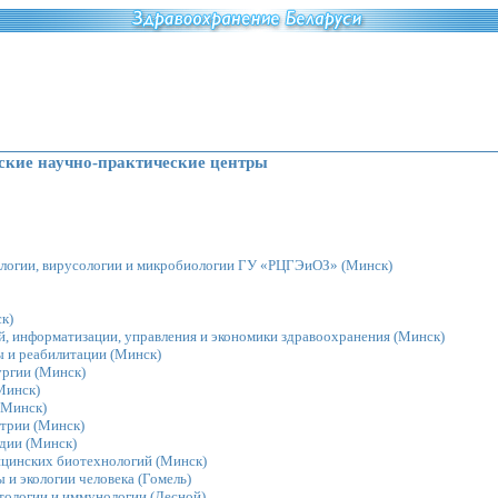
ские научно-практические центры
иологии, вирусологии и микробиологии ГУ «РЦГЭиОЗ»
(Минск)
к)
й, информатизации, управления и экономики здравоохранения
(Минск)
ы и реабилитации
(Минск)
ургии
(Минск)
Минск)
Минск)
атрии
(Минск)
едии
(Минск)
ицинских биотехнологий
(Минск)
 и экологии человека
(Гомель)
атологии и иммунологии
(Лесной)