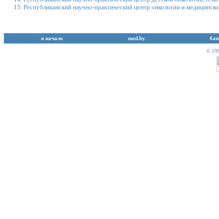
Республиканский научно-практический центр онкологии и медицинской
в начало
med.by
бан
© 19