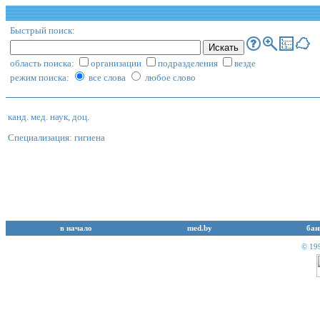
Быстрый поиск:
область поиска:
организации
подразделения
везде
режим поиска:
все слова
любое слово
канд. мед. наук, доц.
Специализация: гигиена
в начало
med.by
бан
© 19